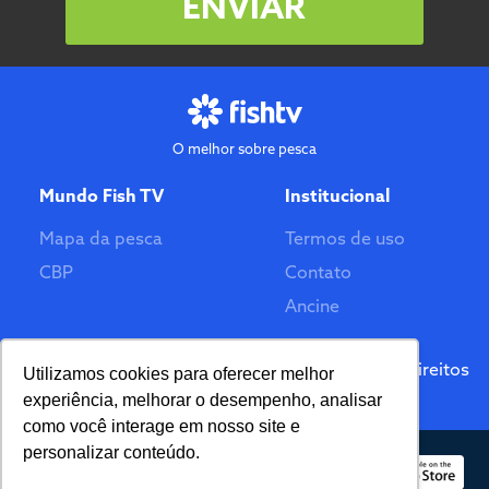
ENVIAR
O melhor sobre pesca
Mundo Fish TV
Institucional
Mapa da pesca
Termos de uso
CBP
Contato
Ancine
Feito por
© 2026 Fish TV - Todos Direitos
Utilizamos cookies para oferecer melhor
Reservados. Versão 2.0
experiência, melhorar o desempenho, analisar
como você interage em nosso site e
personalizar conteúdo.