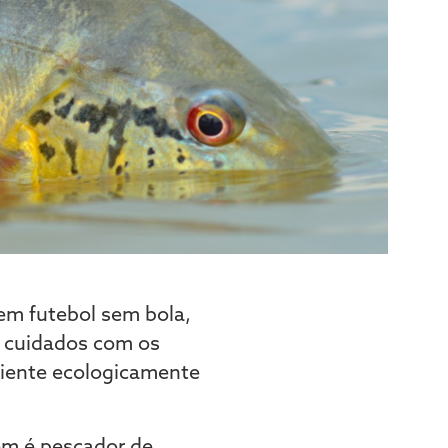
em futebol sem bola,
 cuidados com os
biente ecologicamente
em é pescador de