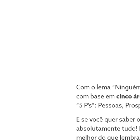
Com o lema “Ninguém p
com base em
cinco á
“5 P’s”: Pessoas, Pros
E se você quer saber 
absolutamente tudo! 
melhor do que lembrar