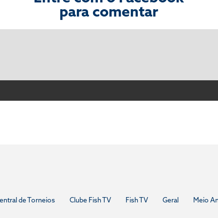
para comentar
entral de Torneios
Clube Fish TV
Fish TV
Geral
Meio A