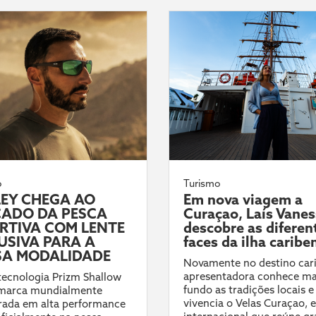
o
Turismo
EY CHEGA AO
Em nova viagem a
ADO DA PESCA
Curaçao, Laís Vane
RTIVA COM LENTE
descobre as diferen
USIVA PARA A
faces da ilha caribe
A MODALIDADE
Novamente no destino car
apresentadora conhece ma
ecnologia Prizm Shallow
fundo as tradições locais e
 marca mundialmente
vivencia o Velas Curaçao, 
rada em alta performance