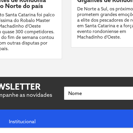
 o Norte do país
De Norte a Sul, os próximo
prometem grandes emoçõ
o Santa Catarina foi palco
a elite dos pescadores de 
líssima do Robalo Master
em Santa Catarina e a forç
 Machadinho d’Oeste
evento rondoniense em
 quase 300 competidores.
Machadinho d’Oeste.
 do fim de semana contou
om outras disputas por
país.
EWSLETTER
Nome
ompanhe as novidades
Institucional