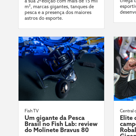
chega o
à sua 2ª edição com mais de 15 mil
esporti
m², marcas gigantes, tanques de
desenvo
pesca e a presença dos maiores
astros do esporte.
Fish TV
Central 
Um gigante da Pesca
Elite
Brasil no Fish Lab: review
campe
do Molinete Bravus 80
Robal
Gigan