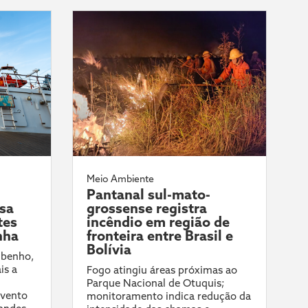
Meio Ambiente
Pantanal sul-mato-
ssa
grossense registra
tes
incêndio em região de
nha
fronteira entre Brasil e
Bolívia
ibenho,
is a
Fogo atingiu áreas próximas ao
Parque Nacional de Otuquis;
evento
monitoramento indica redução da