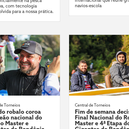
internacional que reúne g
ficialmente na pesca
navios-escola
va, com tecnologia
lvida para a nossa prática.
de Torneios
Central de Torneios
 do robalo coroa
Fim de semana deci
ão nacional do
Final Nacional do R
o Master e
Master e 4ª Etapa d
tes de Rondônia
Gigantes de Rondôn