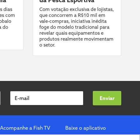
s dias
Com votação exclusiva de lojistas,
es com
que concorrem a R$10 mil em
robalo
vale-compras, iniciativa inédita
a do
foge do modelo tradicional para
revelar quais equipamentos e
produtos realmente movimentam
o setor.
E-mail
Enviar
Acompanhe a Fish TV
Baixe o aplicativo