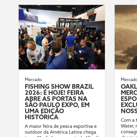
Mercado
Mercad
FISHING SHOW BRAZIL
OAKL
2026: É HOJE! FEIRA
MERC
ABRE AS PORTAS NA
ESPO
SÃO PAULO EXPO, EM
EXCL
UMA EDIÇÃO
NOSS
HISTÓRICA
Com a t
Water,
A maior feira de pesca esportiva e
consag
outdoor da América Latina chega