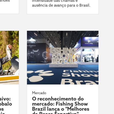
randes
intensidade das chamas e
ausência de avanço para o Brasil.
Mercado
sivo:
O reconhecimento do
obalo
mercado: Fishing Show
os
Brazil lança o "Melhores
ia
da Pesca Esportiva"