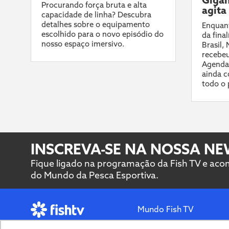
Procurando força bruta e alta
agita
capacidade de linha? Descubra
detalhes sobre o equipamento
Enquant
escolhido para o novo episódio do
da fina
nosso espaço imersivo.
Brasil,
recebeu
Agenda
ainda c
todo o 
INSCREVA-SE NA NOSSA N
Fique ligado na programação da Fish TV e ac
do Mundo da Pesca Esportiva.
Mundo Fish TV
O melhor sobre pesca