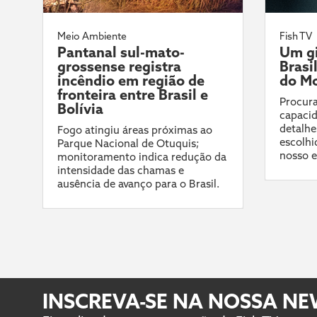
Meio Ambiente
Fish TV
Pantanal sul-mato-
Um gi
grossense registra
Brasi
incêndio em região de
do Mo
fronteira entre Brasil e
Procura
Bolívia
capacid
detalhe
Fogo atingiu áreas próximas ao
escolhi
Parque Nacional de Otuquis;
nosso e
monitoramento indica redução da
intensidade das chamas e
ausência de avanço para o Brasil.
INSCREVA-SE NA NOSSA N