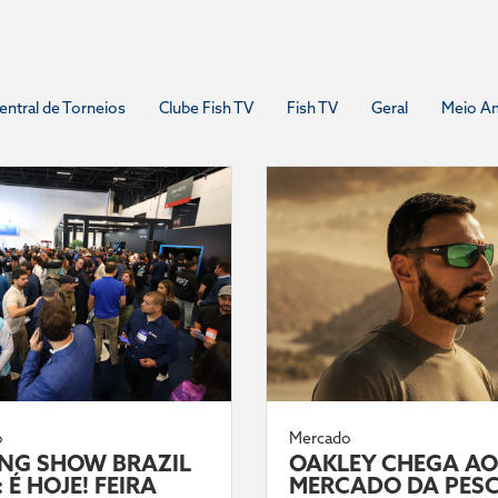
entral de Torneios
Clube Fish TV
Fish TV
Geral
Meio A
o
Mercado
ING SHOW BRAZIL
OAKLEY CHEGA AO
 É HOJE! FEIRA
MERCADO DA PES