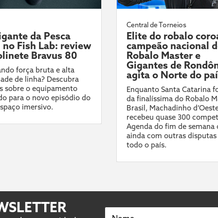
Central de Torneios
gante da Pesca
Elite do robalo coro
l no Fish Lab: review
campeão nacional 
linete Bravus 80
Robalo Master e
Gigantes de Rondôn
ndo força bruta e alta
agita o Norte do pa
ade de linha? Descubra
s sobre o equipamento
Enquanto Santa Catarina fo
do para o novo episódio do
da finalíssima do Robalo M
spaço imersivo.
Brasil, Machadinho d’Oest
recebeu quase 300 compet
Agenda do fim de semana 
ainda com outras disputas
todo o país.
EWSLETTER
Nome