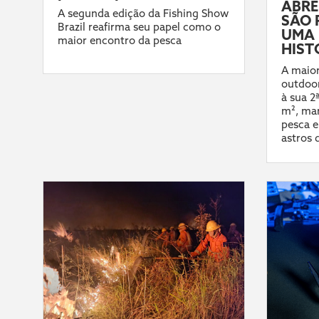
ABRE
A segunda edição da Fishing Show
SÃO 
Brazil reafirma seu papel como o
UMA 
maior encontro da pesca
HIST
A maior
outdoor
à sua 2
m², mar
pesca e
astros 