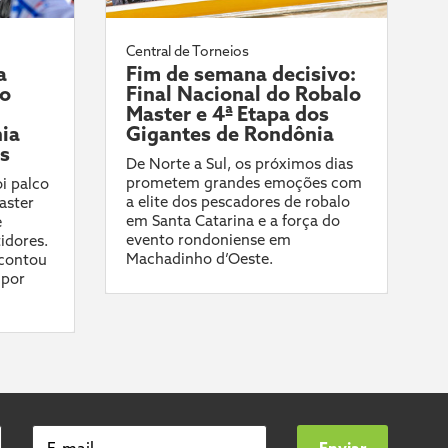
Central de Torneios
a
Fim de semana decisivo:
do
Final Nacional do Robalo
Master e 4ª Etapa dos
ia
Gigantes de Rondônia
ís
De Norte a Sul, os próximos dias
prometem grandes emoções com
i palco
a elite dos pescadores de robalo
aster
em Santa Catarina e a força do
e
evento rondoniense em
idores.
Machadinho d’Oeste.
contou
 por
E-mail