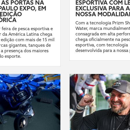
 AS PORTAS NA
ESPORTIVA COM L
PAULO EXPO, EM
EXCLUSIVA PARA A
EDIÇÃO
NOSSA MODALIDA
ÓRICA
Com a tecnologia Prizm Sh
Water, marca mundialmen
 feira de pesca esportiva e
consagrada em alta perfo
 da América Latina chega
chega oficialmente na pes
ª edição com mais de 15 mil
esportiva, com tecnologia
cas gigantes, tanques de
desenvolvida para a nossa 
 a presença dos maiores
do esporte.