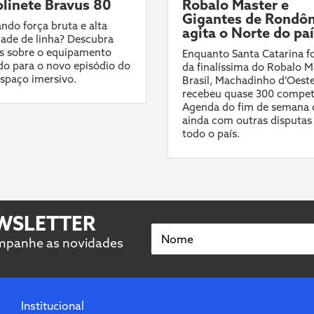
linete Bravus 80
Robalo Master e
Gigantes de Rondôn
ndo força bruta e alta
agita o Norte do pa
ade de linha? Descubra
s sobre o equipamento
Enquanto Santa Catarina fo
do para o novo episódio do
da finalíssima do Robalo M
spaço imersivo.
Brasil, Machadinho d’Oest
recebeu quase 300 compet
Agenda do fim de semana 
ainda com outras disputas
todo o país.
EWSLETTER
Nome
ompanhe as novidades
Institucional