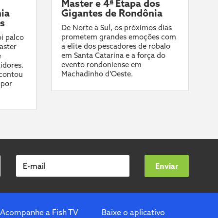
Master e 4ª Etapa dos
ia
Gigantes de Rondônia
ís
De Norte a Sul, os próximos dias
prometem grandes emoções com
i palco
a elite dos pescadores de robalo
aster
em Santa Catarina e a força do
e
evento rondoniense em
idores.
Machadinho d’Oeste.
contou
 por
E-mail
Enviar
Acompanhe a Fish TV
Baixe o aplicativo