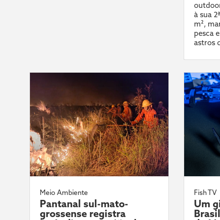
outdoor
à sua 2
m², mar
pesca e
astros 
Meio Ambiente
Fish TV
Pantanal sul-mato-
Um gi
grossense registra
Brasi