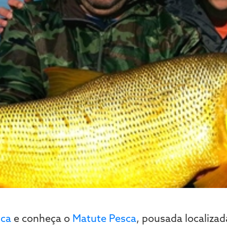
sca
e conheça o
Matute Pesca
, pousada localizad