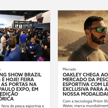
o
Mercado
ING SHOW BRAZIL
OAKLEY CHEGA AO
 É HOJE! FEIRA
MERCADO DA PES
 AS PORTAS NA
ESPORTIVA COM L
PAULO EXPO, EM
EXCLUSIVA PARA A
EDIÇÃO
NOSSA MODALIDA
ÓRICA
Com a tecnologia Prizm Sh
Water, marca mundialmen
 feira de pesca esportiva e