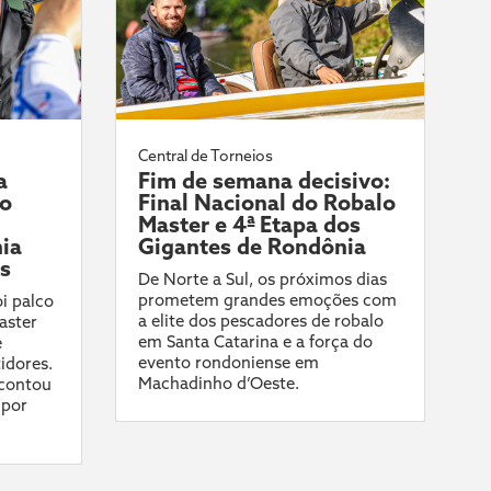
Central de Torneios
a
Fim de semana decisivo:
do
Final Nacional do Robalo
Master e 4ª Etapa dos
ia
Gigantes de Rondônia
ís
De Norte a Sul, os próximos dias
prometem grandes emoções com
i palco
a elite dos pescadores de robalo
aster
em Santa Catarina e a força do
e
evento rondoniense em
idores.
Machadinho d’Oeste.
contou
 por