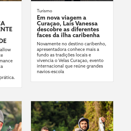
Turismo
Em nova viagem a
CA
Curaçao, Laís Vanessa
ENTE
descobre as diferentes
faces da ilha caribenha
DE
Novamente no destino caribenho,
apresentadora conhece mais a
allow
fundo as tradições locais e
te
vivencia o Velas Curaçao, evento
rmance
internacional que reúne grandes
ca
navios-escola
prática.