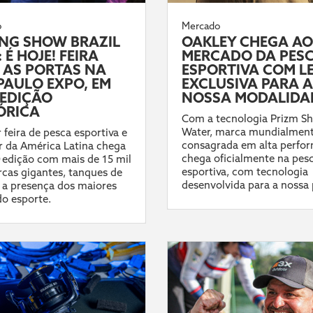
o
Mercado
ING SHOW BRAZIL
OAKLEY CHEGA AO
 É HOJE! FEIRA
MERCADO DA PES
 AS PORTAS NA
ESPORTIVA COM L
PAULO EXPO, EM
EXCLUSIVA PARA A
EDIÇÃO
NOSSA MODALIDA
ÓRICA
Com a tecnologia Prizm Sh
Water, marca mundialmen
 feira de pesca esportiva e
consagrada em alta perfo
 da América Latina chega
chega oficialmente na pes
ª edição com mais de 15 mil
esportiva, com tecnologia
cas gigantes, tanques de
desenvolvida para a nossa 
 a presença dos maiores
do esporte.