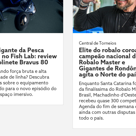
Central de Torneios
gante da Pesca
Elite do robalo coro
l no Fish Lab: review
campeão nacional 
linete Bravus 80
Robalo Master e
Gigantes de Rondôn
ndo força bruta e alta
agita o Norte do pa
ade de linha? Descubra
s sobre o equipamento
Enquanto Santa Catarina fo
do para o novo episódio do
da finalíssima do Robalo M
spaço imersivo.
Brasil, Machadinho d’Oest
recebeu quase 300 compet
Agenda do fim de semana 
ainda com outras disputas
todo o país.