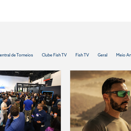
entral de Torneios
Clube Fish TV
Fish TV
Geral
Meio A