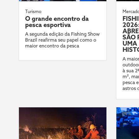
Turismo
Mercad
O grande encontro da
FISH
pesca esportiva
2026:
ABRE
A segunda edição da Fishing Show
SÃO 
Brazil reafirma seu papel como o
UMA 
maior encontro da pesca
HIST
A maior
outdoor
à sua 2
m², mar
pesca e
astros 