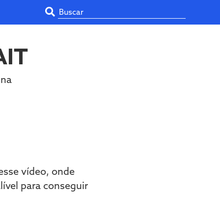
AIT
ina
 esse vídeo, onde
lível para conseguir