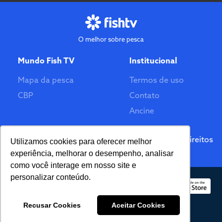
O melhor sobre pesca
Mundo Fish TV
Institucional
Mapa da pesca
Termos de uso
CBP
Contato
Ancine
Feito por
© 2026 Fish TV - Todos Direitos
Utilizamos cookies para oferecer melhor
Reservados. Versão 2.0
experiência, melhorar o desempenho, analisar
como você interage em nosso site e
personalizar conteúdo.
Recusar Cookies
Aceitar Cookies