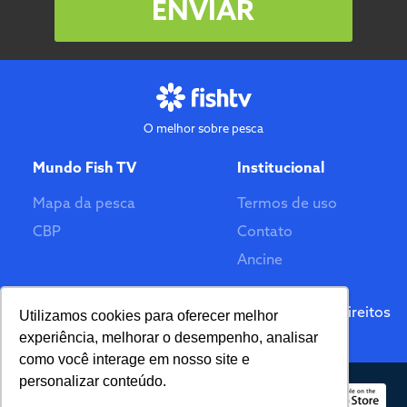
ENVIAR
O melhor sobre pesca
Mundo Fish TV
Institucional
Mapa da pesca
Termos de uso
CBP
Contato
Ancine
Feito por
© 2026 Fish TV - Todos Direitos
Utilizamos cookies para oferecer melhor
Reservados. Versão 2.0
experiência, melhorar o desempenho, analisar
como você interage em nosso site e
personalizar conteúdo.