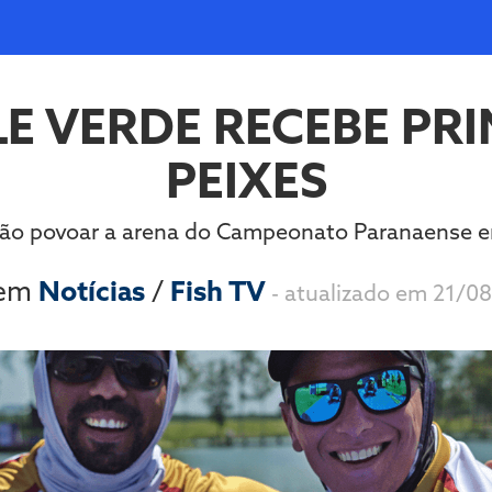
E VERDE RECEBE PR
PEIXES
ão povoar a arena do Campeonato Paranaense 
 em
Notícias
/
Fish TV
- atualizado em 21/0