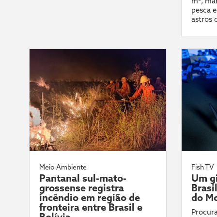
m², mar
pesca e
astros 
Meio Ambiente
Fish TV
Pantanal sul-mato-
Um gi
grossense registra
Brasi
incêndio em região de
do Mo
fronteira entre Brasil e
Procura
Bolívia