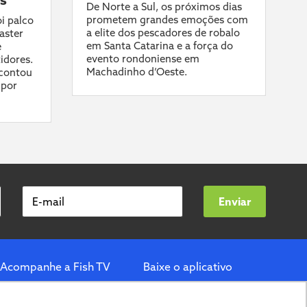
De Norte a Sul, os próximos dias
prometem grandes emoções com
i palco
a elite dos pescadores de robalo
aster
em Santa Catarina e a força do
e
evento rondoniense em
idores.
Machadinho d’Oeste.
contou
 por
E-mail
Enviar
Acompanhe a Fish TV
Baixe o aplicativo