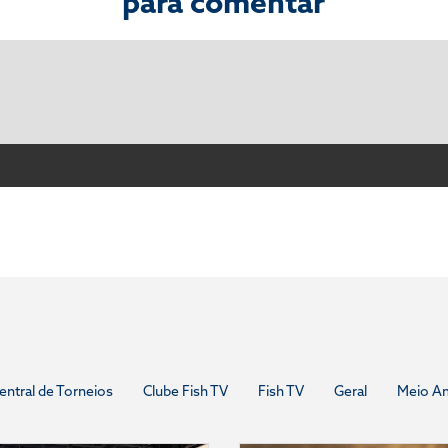
para comentar
entral de Torneios
Clube Fish TV
Fish TV
Geral
Meio A