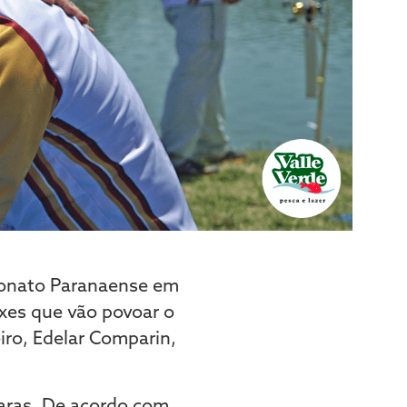
eonato Paranaense em
ixes que vão povoar o
iro, Edelar Comparin,
garas. De acordo com