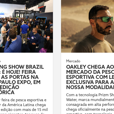
o
Mercado
ING SHOW BRAZIL
OAKLEY CHEGA AO
 É HOJE! FEIRA
MERCADO DA PES
 AS PORTAS NA
ESPORTIVA COM L
PAULO EXPO, EM
EXCLUSIVA PARA A
EDIÇÃO
NOSSA MODALIDA
ÓRICA
Com a tecnologia Prizm Sh
Water, marca mundialmen
 feira de pesca esportiva e
consagrada em alta perfo
 da América Latina chega
chega oficialmente na pes
ª edição com mais de 15 mil