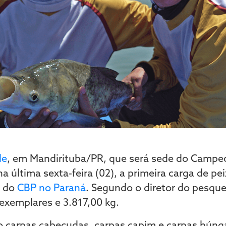
de
, em Mandirituba/PR, que será sede do Camp
a última sexta-feira (02), a primeira carga de pe
s do
CBP no Paraná
. Segundo o diretor do pesque
exemplares e 3.817,00 kg.
ão carpas cabeçudas, carpas capim e carpas hún