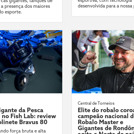
esportiva, com tecnologia
cas gigantes, tanques de
desenvolvida para a nossa 
 a presença dos maiores
do esporte.
Central de Torneios
gante da Pesca
Elite do robalo coro
l no Fish Lab: review
campeão nacional 
linete Bravus 80
Robalo Master e
Gigantes de Rondôn
ndo força bruta e alta
agita o Norte do pa