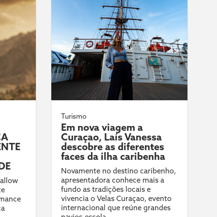
Turismo
Em nova viagem a
CA
Curaçao, Laís Vanessa
ENTE
descobre as diferentes
faces da ilha caribenha
DE
Novamente no destino caribenho,
apresentadora conhece mais a
allow
fundo as tradições locais e
te
vivencia o Velas Curaçao, evento
rmance
internacional que reúne grandes
ca
navios-escola