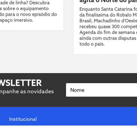
ade de linha? Descubra
s sobre o equipamento
Enquanto Santa Catarina fo
do para o novo episódio do
da finalíssima do Robalo M
spaço imersivo.
Brasil, Machadinho d’Oest
recebeu quase 300 compet
Agenda do fim de semana 
ainda com outras disputas
todo o país.
EWSLETTER
Nome
ompanhe as novidades
Institucional
Termos de uso