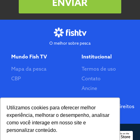
ENVIAR
O melhor sobre pesca
Mundo Fish TV
Institucional
Mapa da pesca
Termos de uso
CBP
Contato
Ancine
Feito por
© 2026 Fish TV - Todos Direitos
Utilizamos cookies para oferecer melhor
Reservados. Versão 2.0
experiência, melhorar o desempenho, analisar
como você interage em nosso site e
personalizar conteúdo.