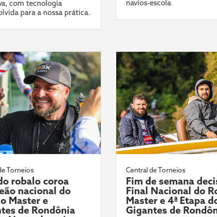
navios-escola
va, com tecnologia
lvida para a nossa prática.
de Torneios
Central de Torneios
 do robalo coroa
Fim de semana deci
ão nacional do
Final Nacional do R
o Master e
Master e 4ª Etapa d
tes de Rondônia
Gigantes de Rondôn