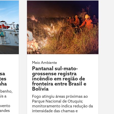
Meio Ambiente
Pantanal sul-mato-
ssa
grossense registra
tes
incêndio em região de
nha
fronteira entre Brasil e
Bolívia
ibenho,
is a
Fogo atingiu áreas próximas ao
Parque Nacional de Otuquis;
evento
monitoramento indica redução da
randes
intensidade das chamas e