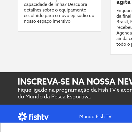
agita
capacidade de linha? Descubra
detalhes sobre o equipamento
Enquant
escolhido para o novo episódio do
da fina
nosso espaço imersivo.
Brasil,
recebeu
Agenda
ainda c
todo o 
INSCREVA-SE NA NOSSA N
Fique ligado na programação da Fish TV e ac
do Mundo da Pesca Esportiva.
Mundo Fish TV
O melhor sobre pesca
Mapa da pesca