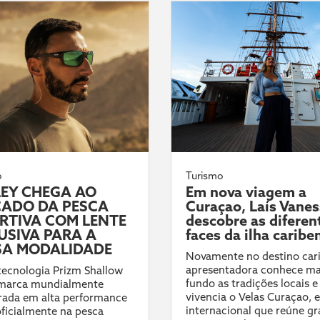
o
Turismo
EY CHEGA AO
Em nova viagem a
ADO DA PESCA
Curaçao, Laís Vane
RTIVA COM LENTE
descobre as diferen
USIVA PARA A
faces da ilha caribe
A MODALIDADE
Novamente no destino car
apresentadora conhece ma
ecnologia Prizm Shallow
fundo as tradições locais e
 marca mundialmente
vivencia o Velas Curaçao, 
rada em alta performance
internacional que reúne g
ficialmente na pesca