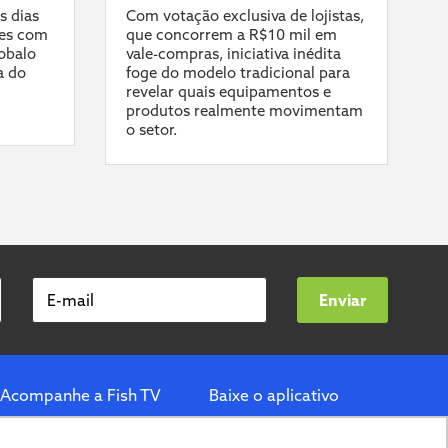
s dias
Com votação exclusiva de lojistas,
es com
que concorrem a R$10 mil em
robalo
vale-compras, iniciativa inédita
a do
foge do modelo tradicional para
revelar quais equipamentos e
produtos realmente movimentam
o setor.
E-mail
Enviar
Acompanhe a Fish TV
Baixe o aplicativo