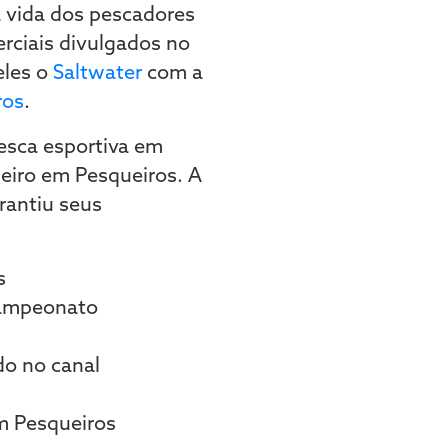
 vida dos pescadores
rciais divulgados no
eles o
Saltwater
com a
ros
.
pesca esportiva em
leiro em Pesqueiros. A
rantiu seus
s
 Campeonato
o no canal
m Pesqueiros