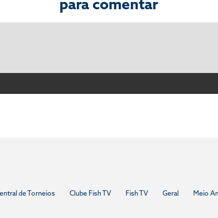
para comentar
entral de Torneios
Clube Fish TV
Fish TV
Geral
Meio A