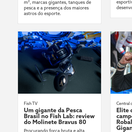
esporti
m², marcas gigantes, tanques de
desenvo
pesca e a presença dos maiores
astros do esporte.
Fish TV
Central 
Um gigante da Pesca
Elite
Brasil no Fish Lab: review
campe
do Molinete Bravus 80
Robal
Gigan
Procurando força bruta e alta