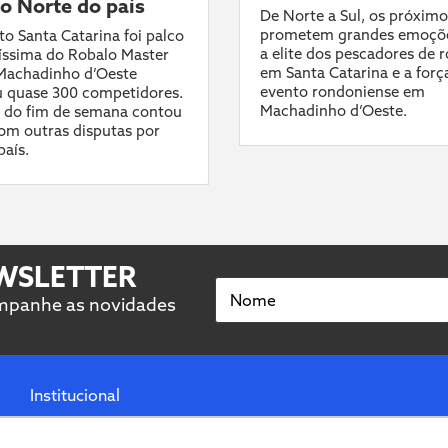
 o Norte do país
De Norte a Sul, os próximo
prometem grandes emoçõ
o Santa Catarina foi palco
a elite dos pescadores de 
líssima do Robalo Master
em Santa Catarina e a forç
 Machadinho d’Oeste
evento rondoniense em
 quase 300 competidores.
Machadinho d’Oeste.
 do fim de semana contou
om outras disputas por
país.
EWSLETTER
Nome
ompanhe as novidades
Institucional
Termos de uso