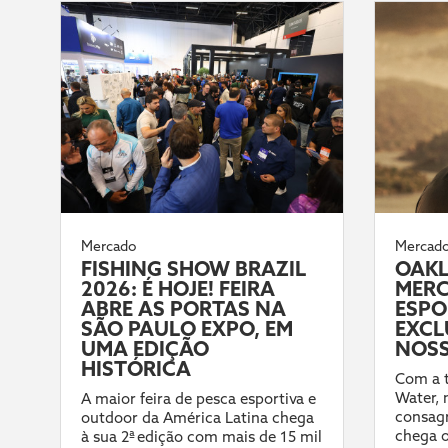
Mercado
Mercad
FISHING SHOW BRAZIL
OAKL
2026: É HOJE! FEIRA
MERC
ABRE AS PORTAS NA
ESPO
SÃO PAULO EXPO, EM
EXCL
UMA EDIÇÃO
NOSS
HISTÓRICA
Com a t
Water,
A maior feira de pesca esportiva e
consag
outdoor da América Latina chega
chega o
à sua 2ª edição com mais de 15 mil