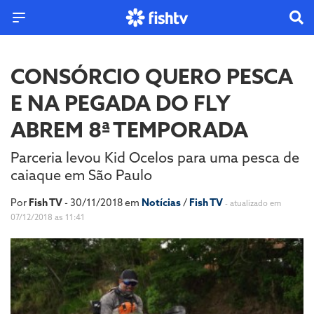
CONSÓRCIO QUERO PESCA
E NA PEGADA DO FLY
ABREM 8ª TEMPORADA
Parceria levou Kid Ocelos para uma pesca de
caiaque em São Paulo
Por
Fish TV
- 30/11/2018 em
Notícias
/
Fish TV
- atualizado em
07/12/2018 as 11:41