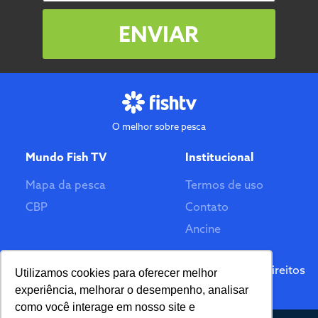
ENVIAR
O melhor sobre pesca
Mundo Fish TV
Institucional
Mapa da pesca
Termos de uso
CBP
Contato
Ancine
Feito por
© 2026 Fish TV - Todos Direitos
Utilizamos cookies para oferecer melhor
Reservados. Versão 2.0
experiência, melhorar o desempenho, analisar
como você interage em nosso site e