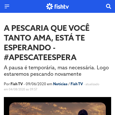
A PESCARIA QUE VOCÊ
TANTO AMA, ESTÁ TE
ESPERANDO -
#APESCATEESPERA
A pausa é temporária, mas necessária. Logo
estaremos pescando novamente
Por
Fish TV
- 09/06/2020 em
Notícias
/
Fish TV
- atualizado
em 04/08/2020 as 09:57