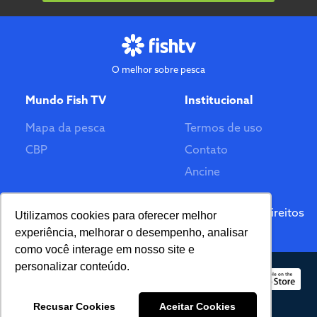
O melhor sobre pesca
Mundo Fish TV
Institucional
Mapa da pesca
Termos de uso
CBP
Contato
Ancine
Feito por
© 2026 Fish TV - Todos Direitos
Utilizamos cookies para oferecer melhor
Reservados. Versão 2.0
experiência, melhorar o desempenho, analisar
como você interage em nosso site e
personalizar conteúdo.
Recusar Cookies
Aceitar Cookies