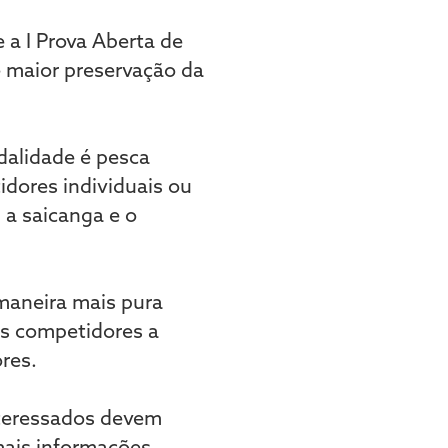
 a I Prova Aberta de
 maior preservação da
dalidade é pesca
idores individuais ou
, a saicanga e o
 maneira mais pura
 os competidores a
res.
interessados devem
mais informações