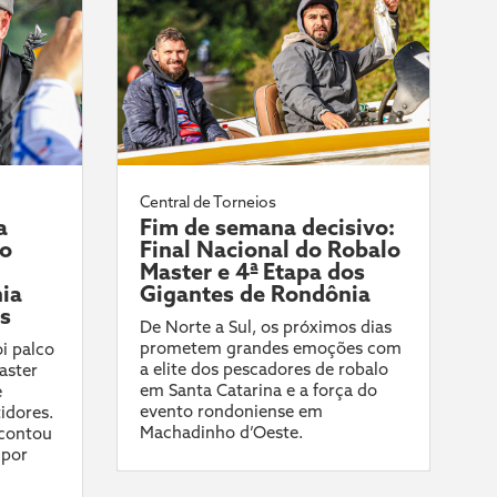
Central de Torneios
a
Fim de semana decisivo:
do
Final Nacional do Robalo
Master e 4ª Etapa dos
ia
Gigantes de Rondônia
ís
De Norte a Sul, os próximos dias
prometem grandes emoções com
i palco
a elite dos pescadores de robalo
aster
em Santa Catarina e a força do
e
evento rondoniense em
idores.
Machadinho d’Oeste.
contou
 por