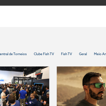
entral de Torneios
Clube Fish TV
Fish TV
Geral
Meio A