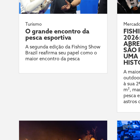
Turismo
Mercad
O grande encontro da
FISH
pesca esportiva
2026:
ABRE
A segunda edição da Fishing Show
SÃO 
Brazil reafirma seu papel como o
UMA 
maior encontro da pesca
HIST
A maior
outdoor
à sua 2
m², mar
pesca e
astros 