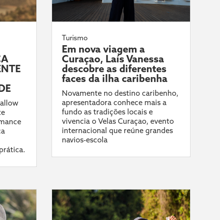
Turismo
Em nova viagem a
CA
Curaçao, Laís Vanessa
ENTE
descobre as diferentes
faces da ilha caribenha
DE
Novamente no destino caribenho,
apresentadora conhece mais a
allow
fundo as tradições locais e
te
vivencia o Velas Curaçao, evento
rmance
internacional que reúne grandes
ca
navios-escola
prática.