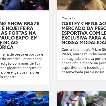
o
Mercado
ING SHOW BRAZIL
OAKLEY CHEGA AO
 É HOJE! FEIRA
MERCADO DA PES
 AS PORTAS NA
ESPORTIVA COM L
PAULO EXPO, EM
EXCLUSIVA PARA A
EDIÇÃO
NOSSA MODALIDA
ÓRICA
Com a tecnologia Prizm Sh
Water, marca mundialmen
 feira de pesca esportiva e
consagrada em alta perfo
 da América Latina chega
chega oficialmente na pes
ª edição com mais de 15 mil
esportiva, com tecnologia
cas gigantes, tanques de
desenvolvida para a nossa 
 a presença dos maiores
do esporte.