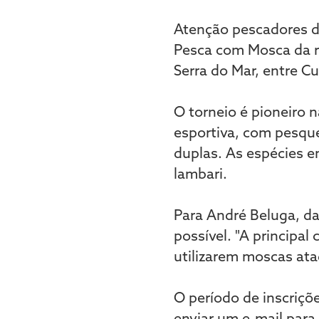
Atenção pescadores de 
Pesca com Mosca da r
Serra do Mar, entre Cur
O torneio é pioneiro 
esportiva, com pesque
duplas. As espécies em
lambari.
Para André Beluga, da 
possível. "A principal
utilizarem moscas ata
O período de inscriçõ
enviar um e-mail para