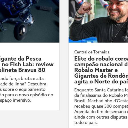
Central de Torneios
gante da Pesca
Elite do robalo coro
l no Fish Lab: review
campeão nacional 
linete Bravus 80
Robalo Master e
Gigantes de Rondôn
ndo força bruta e alta
agita o Norte do pa
ade de linha? Descubra
s sobre o equipamento
Enquanto Santa Catarina fo
do para o novo episódio do
da finalíssima do Robalo M
spaço imersivo.
Brasil, Machadinho d’Oest
recebeu quase 300 compet
Agenda do fim de semana 
ainda com outras disputas
todo o país.