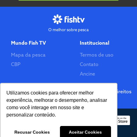
O melhor sobre pesca
Mundo Fish TV
Institucional
Mapa da pesca
Termos de uso
CBP
Contato
Ancine
Feito por
© 2026 Fish TV - Todos Direitos
Utilizamos cookies para oferecer melhor
Reservados. Versão 2.0
experiência, melhorar o desempenho, analisar
como você interage em nosso site e
personalizar conteúdo.
Recusar Cookies
Aceitar Cookies