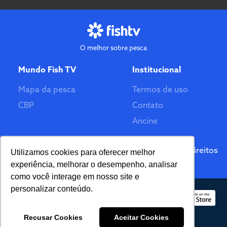
O melhor sobre pesca
Mundo Fish TV
Institucional
Mapa da pesca
Termos de uso
CBP
Contato
Ancine
Feito por
© 2026 Fish TV - Todos Direitos
Utilizamos cookies para oferecer melhor
Reservados. Versão 2.0
experiência, melhorar o desempenho, analisar
como você interage em nosso site e
personalizar conteúdo.
Recusar Cookies
Aceitar Cookies