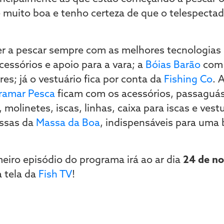
 muito boa e tenho certeza de que o telespectad
ber a pescar sempre com as melhores tecnologia
cessórios e apoio para a vara; a
Bóias Barão
com 
es; já o vestuário fica por conta da
Fishing Co
. 
ramar Pesca
ficam com os acessórios, passaguás 
 molinetes, iscas, linhas, caixa para iscas e vestu
assas da
Massa da Boa
, indispensáveis para uma
meiro episódio do programa irá ao ar dia
24 de n
 tela da
Fish TV
!