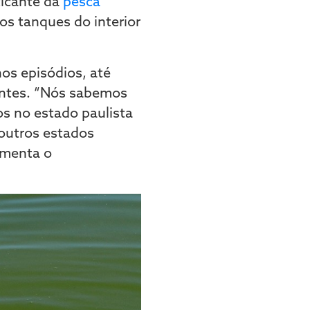
ticante da
pesca
s tanques do interior
os episódios, até
rentes. “Nós sabemos
s no estado paulista
outros estados
omenta o