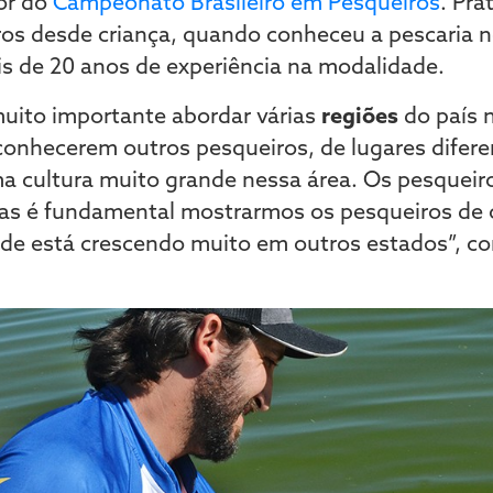
or do
Campeonato Brasileiro em Pesqueiros
. Pra
s desde criança, quando conheceu a pescaria no
s de 20 anos de experiência na modalidade.
uito importante abordar várias
regiões
do país n
 conhecerem outros pesqueiros, de lugares dife
 cultura muito grande nessa área. Os pesqueiro
mas é fundamental mostrarmos os pesqueiros de 
de está crescendo muito em outros estados”, c