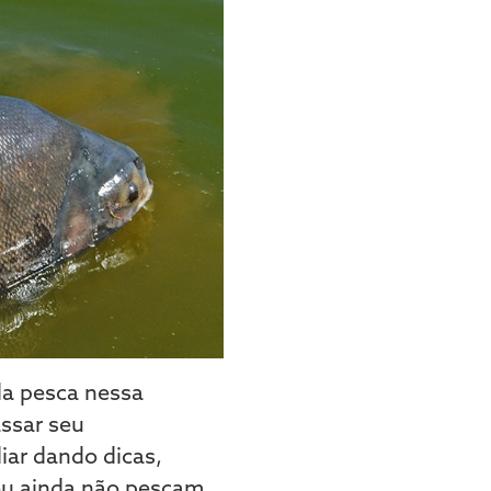
da pesca nessa
assar seu
iar dando dicas,
ou ainda não pescam.