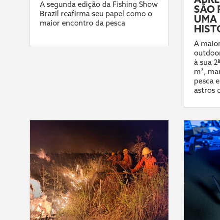
A segunda edição da Fishing Show
SÃO 
Brazil reafirma seu papel como o
UMA 
maior encontro da pesca
HIST
A maior
outdoor
à sua 2
m², mar
pesca e
astros 