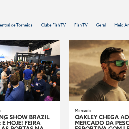
entral de Torneios
Clube Fish TV
Fish TV
Geral
Meio A
o
Mercado
ING SHOW BRAZIL
OAKLEY CHEGA AO
 É HOJE! FEIRA
MERCADO DA PES
 AS PORTAS NA
ESPORTIVA COM L