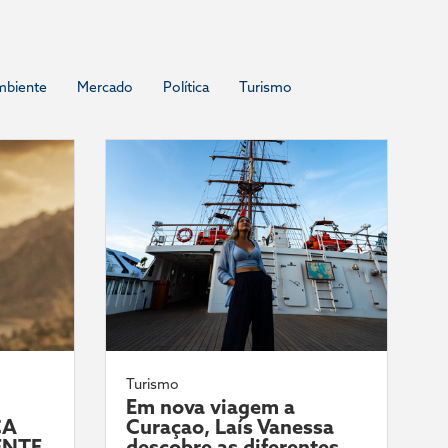
mbiente
Mercado
Política
Turismo
Turismo
Em nova viagem a
CA
Curaçao, Laís Vanessa
ENTE
descobre as diferentes