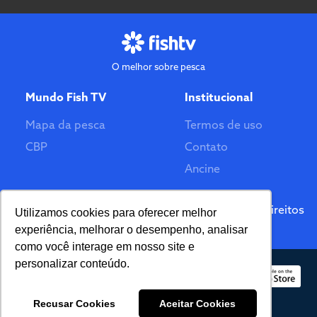
O melhor sobre pesca
Mundo Fish TV
Institucional
Mapa da pesca
Termos de uso
CBP
Contato
Ancine
Feito por
© 2026 Fish TV - Todos Direitos
Utilizamos cookies para oferecer melhor
Reservados. Versão 2.0
experiência, melhorar o desempenho, analisar
como você interage em nosso site e
personalizar conteúdo.
Recusar Cookies
Aceitar Cookies