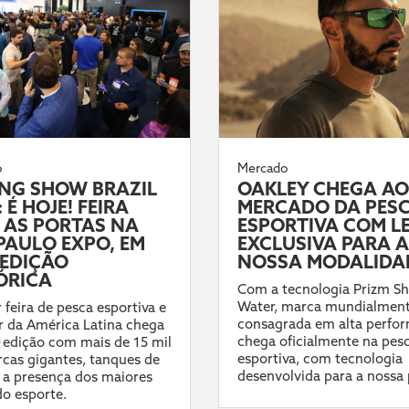
o
Mercado
ING SHOW BRAZIL
OAKLEY CHEGA AO
 É HOJE! FEIRA
MERCADO DA PES
 AS PORTAS NA
ESPORTIVA COM L
PAULO EXPO, EM
EXCLUSIVA PARA A
EDIÇÃO
NOSSA MODALIDA
ÓRICA
Com a tecnologia Prizm Sh
Water, marca mundialmen
 feira de pesca esportiva e
consagrada em alta perfo
 da América Latina chega
chega oficialmente na pes
ª edição com mais de 15 mil
esportiva, com tecnologia
cas gigantes, tanques de
desenvolvida para a nossa 
 a presença dos maiores
do esporte.