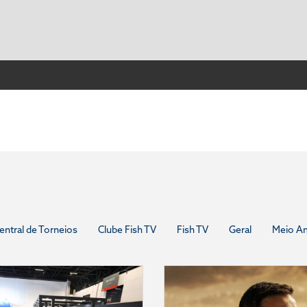
entral de Torneios
Clube Fish TV
Fish TV
Geral
Meio A