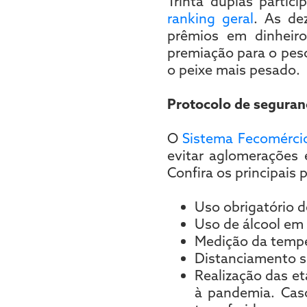
Trinta duplas parti
ranking geral
. As de
prêmios em dinheir
premiação para o pesc
o peixe mais pesado.
Protocolo de segura
O
Sistema Fecomérci
evitar aglomerações 
Confira os principais 
Uso obrigatório 
Uso de álcool em 
Medição da temper
Distanciamento so
Realização das e
à pandemia. Caso