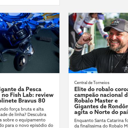
Central de Torneios
gante da Pesca
Elite do robalo coro
l no Fish Lab: review
campeão nacional 
linete Bravus 80
Robalo Master e
Gigantes de Rondôn
ndo força bruta e alta
agita o Norte do pa
ade de linha? Descubra
s sobre o equipamento
Enquanto Santa Catarina fo
do para o novo episódio do
da finalíssima do Robalo M