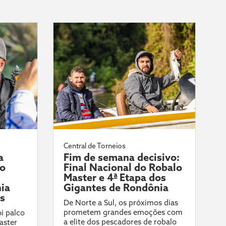
Central de Torneios
a
Fim de semana decisivo:
do
Final Nacional do Robalo
Master e 4ª Etapa dos
ia
Gigantes de Rondônia
ís
De Norte a Sul, os próximos dias
prometem grandes emoções com
i palco
a elite dos pescadores de robalo
aster