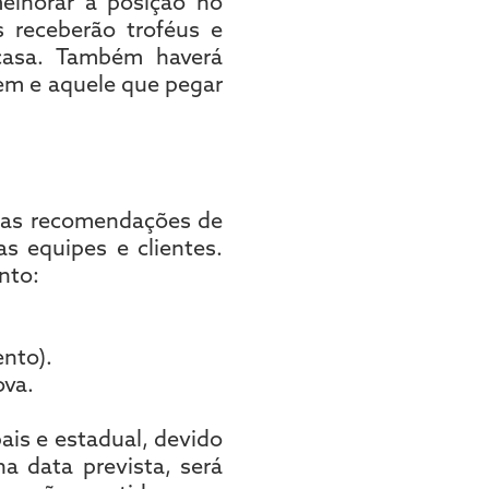
elhorar a posição no
 receberão troféus e
casa. Também haverá
vem e aquele que pegar
 as recomendações de
s equipes e clientes.
nto:
ento).
ova.
ais e estadual, devido
a data prevista, será