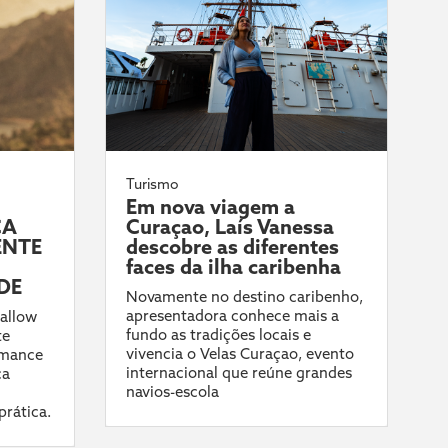
Turismo
Em nova viagem a
CA
Curaçao, Laís Vanessa
ENTE
descobre as diferentes
faces da ilha caribenha
DE
Novamente no destino caribenho,
apresentadora conhece mais a
allow
fundo as tradições locais e
te
vivencia o Velas Curaçao, evento
rmance
internacional que reúne grandes
ca
navios-escola
prática.