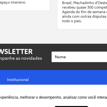
spaço imersivo.
Brasil, Machadinho d’Oest
recebeu quase 300 compet
Agenda do fim de semana 
ainda com outras disputas
todo o país.
EWSLETTER
Nome
ompanhe as novidades
Institucional
Termos de uso
Contato
experiência, melhorar o desempenho, analisar como você intera
Ancine