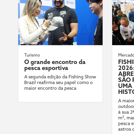
Turismo
Mercad
O grande encontro da
FISH
pesca esportiva
2026:
ABRE
A segunda edição da Fishing Show
SÃO 
Brazil reafirma seu papel como o
UMA 
maior encontro da pesca
HIST
A maior
outdoor
à sua 2
m², mar
pesca e
astros 