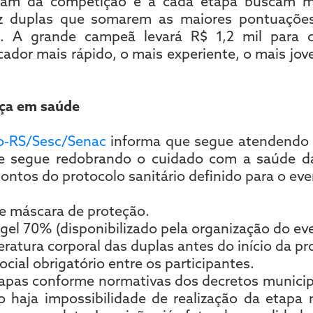
cipam da competição e a cada etapa buscam m
z duplas que somarem as maiores pontuações
o. A grande campeã levará R$ 1,2 mil para 
ador mais rápido, o mais experiente, o mais jo
nça em saúde
o-RS/Sesc/Senac
informa que segue atendendo
e segue redobrando o cuidado com a saúde da
pontos do protocolo sanitário definido para o eve
de máscara de proteção.
gel 70% (disponibilizado pela organização do ev
atura corporal das duplas antes do início da pr
cial obrigatório entre os participantes.
tapas conforme normativas dos decretos municip
 haja impossibilidade de realização da etapa n