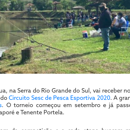
a, na Serra do Rio Grande do Sul, vai receber n
a do
Circuito Sesc de Pesca Esportiva 2020
. A gra
s
. O torneio começou em setembro e já pass
aporé e Tenente Portela.