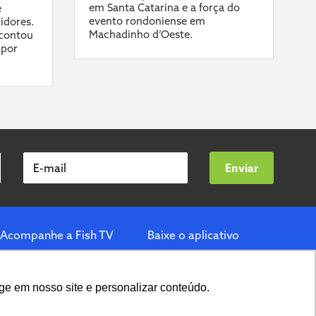
em Santa Catarina e a força do
e
evento rondoniense em
idores.
Machadinho d’Oeste.
contou
 por
E-mail
Enviar
Acompanhe a Fish TV
Baixe o aplicativo
ge em nosso site e personalizar conteúdo.