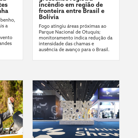
tes
incêndio em região de
nha
fronteira entre Brasil e
Bolívia
ibenho,
is a
Fogo atingiu áreas próximas ao
Parque Nacional de Otuquis;
evento
monitoramento indica redução da
randes
intensidade das chamas e
ausência de avanço para o Brasil.