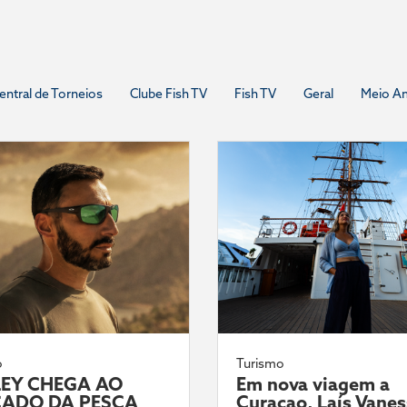
entral de Torneios
Clube Fish TV
Fish TV
Geral
Meio A
o
Turismo
EY CHEGA AO
Em nova viagem a
ADO DA PESCA
Curaçao, Laís Vane