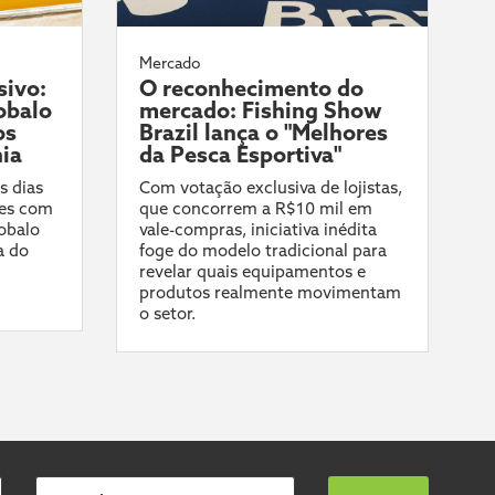
Mercado
sivo:
O reconhecimento do
obalo
mercado: Fishing Show
os
Brazil lança o "Melhores
ia
da Pesca Esportiva"
s dias
Com votação exclusiva de lojistas,
es com
que concorrem a R$10 mil em
robalo
vale-compras, iniciativa inédita
a do
foge do modelo tradicional para
revelar quais equipamentos e
produtos realmente movimentam
o setor.