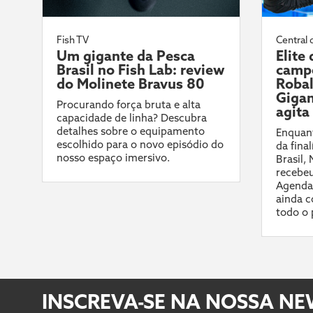
Fish TV
Central 
Um gigante da Pesca
Elite
Brasil no Fish Lab: review
campe
do Molinete Bravus 80
Robal
Gigan
Procurando força bruta e alta
agita
capacidade de linha? Descubra
detalhes sobre o equipamento
Enquant
escolhido para o novo episódio do
da fina
nosso espaço imersivo.
Brasil,
recebeu
Agenda
ainda c
todo o 
INSCREVA-SE NA NOSSA N