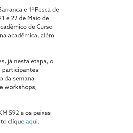
Barranca e 1ª Pesca de
21 e 22 de Maio de
Acadêmico de Curso
ana acadêmica, além
s, já nesta etapa, o
 participantes
ção da semana
 e workshops,
KM 592 e os peixes
nto clique
aqui
.