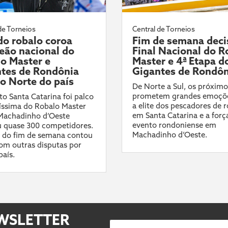
de Torneios
Central de Torneios
 do robalo coroa
Fim de semana deci
ão nacional do
Final Nacional do R
o Master e
Master e 4ª Etapa d
tes de Rondônia
Gigantes de Rondôn
 o Norte do país
De Norte a Sul, os próximo
prometem grandes emoçõ
o Santa Catarina foi palco
a elite dos pescadores de 
líssima do Robalo Master
em Santa Catarina e a forç
 Machadinho d’Oeste
evento rondoniense em
 quase 300 competidores.
Machadinho d’Oeste.
 do fim de semana contou
om outras disputas por
país.
EWSLETTER