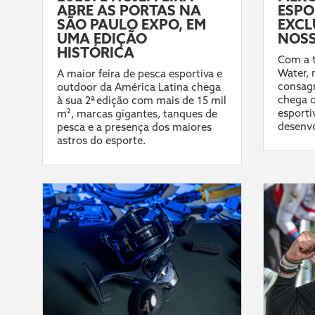
ABRE AS PORTAS NA
ESPO
SÃO PAULO EXPO, EM
EXCL
UMA EDIÇÃO
NOSS
HISTÓRICA
Com a t
Water,
A maior feira de pesca esportiva e
consag
outdoor da América Latina chega
chega o
à sua 2ª edição com mais de 15 mil
esporti
m², marcas gigantes, tanques de
desenvo
pesca e a presença dos maiores
astros do esporte.