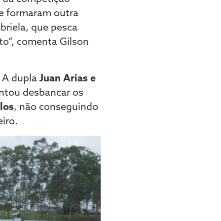
ue formaram outra
briela, que pesca
o”, comenta Gilson
. A dupla
Juan Arias e
ntou desbancar os
los
, não conseguindo
eiro.