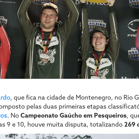
ardo
, que fica na cidade de Montenegro, no Rio 
composto pelas duas primeiras etapas classificat
ros
. No
Campeonato Gaúcho em Pesqueiros
, qu
s 9 e 10, houve muita disputa, totalizando
269 q