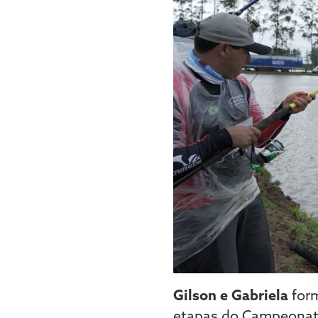
Gilson e Gabriela
form
etapas do Campeonato