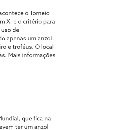
 acontece o Torneio
 X, e o critério para
o uso de
ndo apenas um anzol
o e troféus. O local
as. Mais informações
undial, que fica na
devem ter um anzol