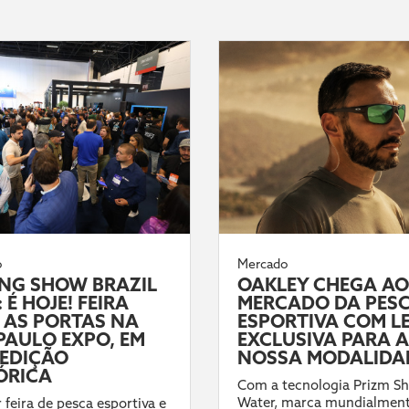
o
Mercado
ING SHOW BRAZIL
OAKLEY CHEGA AO
 É HOJE! FEIRA
MERCADO DA PES
 AS PORTAS NA
ESPORTIVA COM L
PAULO EXPO, EM
EXCLUSIVA PARA A
EDIÇÃO
NOSSA MODALIDA
ÓRICA
Com a tecnologia Prizm Sh
Water, marca mundialmen
 feira de pesca esportiva e