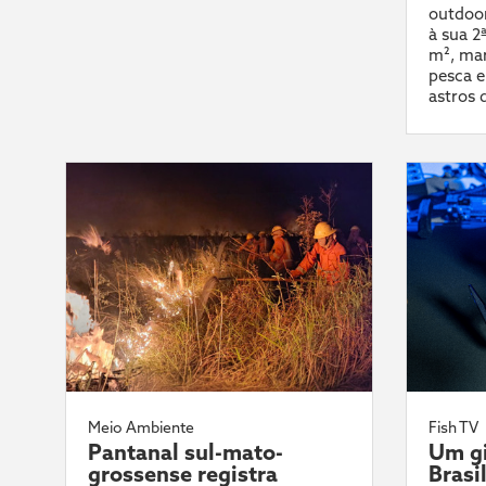
outdoor
à sua 2
m², mar
pesca e
astros 
Meio Ambiente
Fish TV
Pantanal sul-mato-
Um gi
grossense registra
Brasi