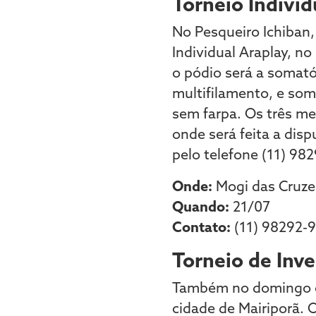
Torneio Individ
No Pesqueiro Ichiban,
Individual Araplay, no
o pódio será a somató
multifilamento, e so
sem farpa. Os três me
onde será feita a di
pelo telefone (11) 98
Onde:
Mogi das Cruze
Quando:
21/07
Contato:
(11) 98292-
Torneio de Inv
Também no domingo oc
cidade de Mairiporã. 