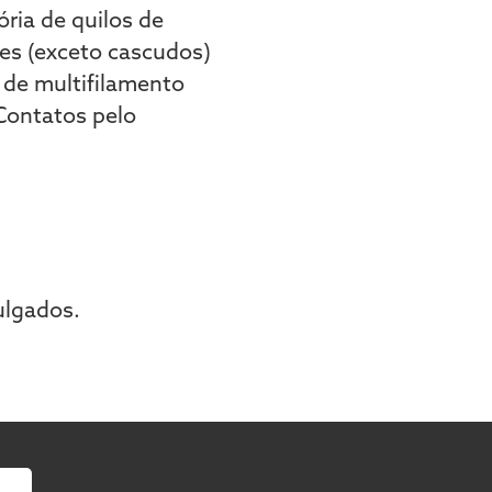
ória de quilos de
res (exceto cascudos)
 de multifilamento
 Contatos pelo
ulgados.