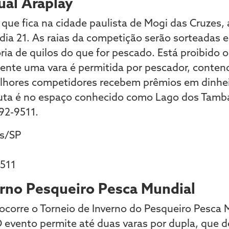
ual Araplay
 que fica na cidade paulista de Mogi das Cruzes,
 dia 21. As raias da competição serão sorteadas em
ria de quilos do que for pescado. Está proibido 
mente uma vara é permitida por pescador, conte
lhores competidores recebem prêmios em dinheir
sputa é no espaço conhecido como Lago dos Tamb
292-9511.
s/SP
9511
erno Pesqueiro Pesca Mundial
orre o Torneio de Inverno do Pesqueiro Pesca M
O evento permite até duas varas por dupla, que 