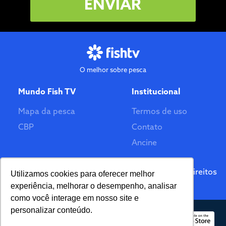
ENVIAR
O melhor sobre pesca
Mundo Fish TV
Institucional
Mapa da pesca
Termos de uso
CBP
Contato
Ancine
Feito por
© 2026 Fish TV - Todos Direitos
Utilizamos cookies para oferecer melhor
Reservados. Versão 2.0
experiência, melhorar o desempenho, analisar
como você interage em nosso site e
personalizar conteúdo.