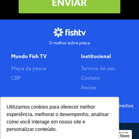
ENVIAR
O melhor sobre pesca
Mundo Fish TV
Institucional
Mapa da pesca
Termos de uso
CBP
Contato
Ancine
Feito por
© 2026 Fish TV - Todos Direitos
Utilizamos cookies para oferecer melhor
Reservados. Versão 2.0
experiência, melhorar o desempenho, analisar
como você interage em nosso site e
personalizar conteúdo.