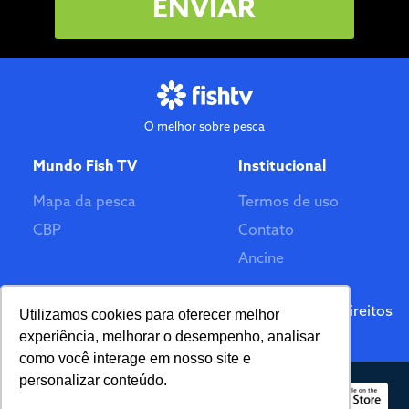
ENVIAR
O melhor sobre pesca
Mundo Fish TV
Institucional
Mapa da pesca
Termos de uso
CBP
Contato
Ancine
Feito por
© 2026 Fish TV - Todos Direitos
Utilizamos cookies para oferecer melhor
Reservados. Versão 2.0
experiência, melhorar o desempenho, analisar
como você interage em nosso site e
personalizar conteúdo.